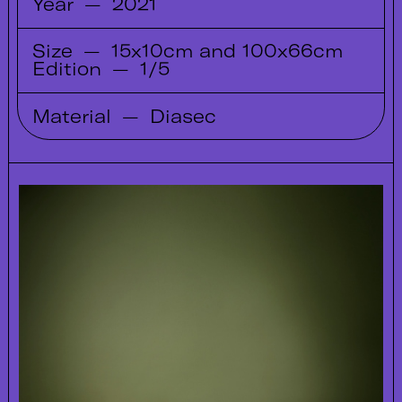
Year
—
2021
Size
—
15x10cm and 100x66cm
Edition
—
1/5
Material
—
Diasec