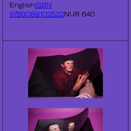
English
ISBN
9789089102522
NUR 640