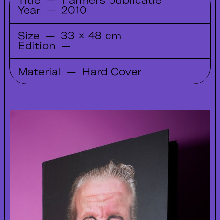
Title
—
Farmers publicatie
Year
—
2010
Size
—
33 × 48 cm
Edition
—
Material
—
Hard Cover